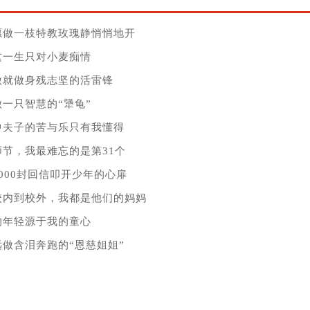
愿做一枝特教玫瑰静悄悄地开
这一生只对小麦痴情
做就做身残志坚的活雷锋
一只智慧的“犟龟”
中夫子的苦与乐只有我懂得
节，我最难忘的是第31个
000封回信叩开少年的心扉
校内到校外，我都是他们的妈妈
的年轻源于我的童心
做含泪奔跑的“恩慈姐姐”