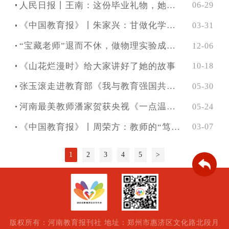
人民日报丨王南：这份毕业礼物，她真真儿地准备了三年！
06-29
《中国教育报》丨朱家兴：甘做化学实验室的“定海神针”
03-31
“宝藏老师”退而不休，做物理实验成网红
12-06
《山花烂漫时》给大家讲好了她的故事
10-18
张玉滚走进教育部《我与教育强国共成长》专栏
05-30
河南最美教师潘家贺获央视《一点温暖》关注
05-24
《中国教育报》丨周荣方：教师的“笃行”是与学生“同行”
03-07
1
2
3
4
5
>
版权所有：河南教育报刊社 地址：郑州市惠济区文化路北段月