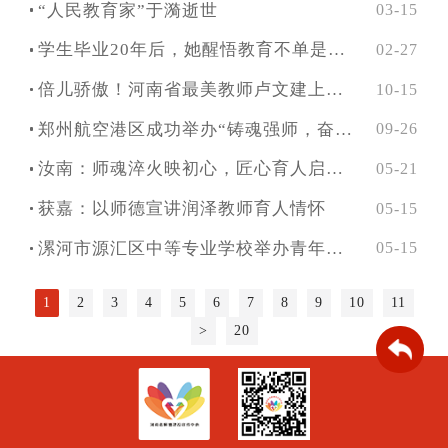
“人民教育家”于漪逝世
03-15
学生毕业20年后，她醒悟教育不单是教知识、抓纪律、求成绩
02-27
倍儿骄傲！河南省最美教师卢文建上榜“中国好人榜”
10-15
郑州航空港区成功举办“铸魂强师，奋进有我” 弘扬教育家精神师德报告会
09-26
汝南：师魂淬火映初心，匠心育人启新程
05-21
获嘉：以师德宣讲润泽教师育人情怀
05-15
漯河市源汇区中等专业学校举办青年教师师德师风演讲比赛
05-15
1
2
3
4
5
6
7
8
9
10
11
>
20