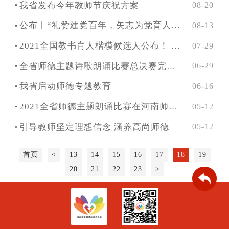
我省发布今年教师节庆祝方案
08-20
公布丨“礼赞建党百年，矢志为党育人” 诗歌朗诵比赛、师德教育主题征文和师德师风优秀案例评选结果
08-13
2021全国教书育人楷模候选人公布！ 我省董晶晶、郭文艳入选
07-29
全省师德主题诗歌朗诵比赛总决赛完美收官
06-29
我省启动师德专题教育
06-16
2021全省师德主题朗诵比赛在河南师范大学成功举行
05-12
引导教师坚定理想信念 涵养高尚师德
05-12
首页
<
13
14
15
16
17
18
19
20
21
22
23
>