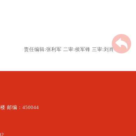
责任编辑:张利军
二审:侯军锋
三审:刘肖
邮编：450044
2