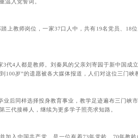
次重温入党誓词。
踏上教师岗位，一家37口人中，共有19名党员、1
家3代4人都是教师。刘秦凤的父亲刘寄园于新中国成
费交到100岁”的遗愿被各大媒体报道，人们对这位三门
毕业后同样选择投身教育事业，教学足迹遍布三门峡
第三代接棒人，继续为更多学子照亮求知路。
命并加入中国共产党，是一位有着73年党龄、70年