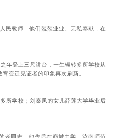
8位人民教师。他们兢兢业业、无私奉献，在
立之年登上三尺讲台，一生辗转多所学校从
峡教育变迁见证者的印象再次刷新。
市多所学校；刘秦凤的女儿薛莲大学毕业后
教龄的老同志。他先后在商城中学、汝南师范