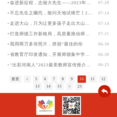
奋进新征程，志做大先生——2023年河南省师德主题教育活动演讲比赛教师组获奖选手精彩回放
07-28
不忘先生之嘱托，敢问天地试锋芒丨2023河南省师德演讲比赛学生组冠军风采
07-14
走进大山，只为让更多孩子走出大山丨2023河南省师德演讲比赛教师组冠军风采
07-14
打造师德工作新格局，高质量推动师德建设
07-21
我用两万多张照片，拼就“最佳的你
06-30
省教育厅印发通知，开展师德集中学习教育，强化师德养成
06-30
“出彩河南人”2023最美教师宣传推介活动候选人正式产生
06-25
首页
<
5
6
7
8
9
10
11
12
13
14
15
>
23