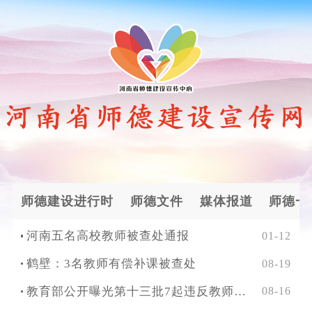
师德建设进行时
师德文件
媒体报道
师德一
河南五名高校教师被查处通报
01-12
鹤壁：3名教师有偿补课被查处
08-19
教育部公开曝光第十三批7起违反教师职业行为十项准则典型案例
08-16