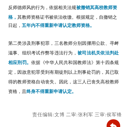
反师德师风的行为，
依
据相关法规
被撤销其高校教师资
格，
其教师资格证书被依法收缴。
根据规定，自撤销之
日起，
五年内不得重新申请认定教师资格。
第二类涉及刑事犯罪，
三名教师分别
因挪用公款、寻衅
滋事、组织考试作弊等违法行为，
被司法机关依法判处
相应刑罚。
依据《中华人民共和国教师法》第十四条规
定，因故意犯罪受到有期徒刑以上刑事处罚的，其已取
得的教师资格自动丧失。因此，这三
人
已丧失高校教师
资格，
且
终身不得重新申请认定。
责任编辑:文博
二审:张利军
三审:侯军锋