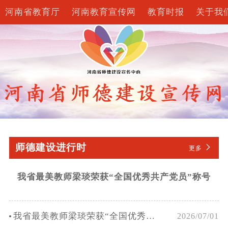
河南省教育厅
河南教育宣传网
教育时报
关于我
师德建设进行时
更多
我省最美教师梁琰荣获“全国优秀共产党员”称号
我省最美教师梁琰荣获“全国优秀共产党员”称号
2026/07/01