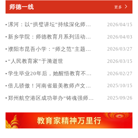
师德一线
更多
漯河：以“拱璧讲坛”持续深化师德主题教育
2026/04/15
新乡学院：师德教育月系列活动启动，实干笃行铸师魂
2026/04/03
濮阳市昆吾小学：“师之范”主题分享让榜样力量可感可触
2026/03/27
“人民教育家”于漪逝世
2026/03/15
学生毕业20年后，她醒悟教育不单是教知识、抓纪律、求成绩
2026/02/27
倍儿骄傲！河南省最美教师卢文建上榜“中国好人榜”
2025/10/15
郑州航空港区成功举办“铸魂强师，奋进有我” 弘扬教育家精神师德报告会
2025/09/26