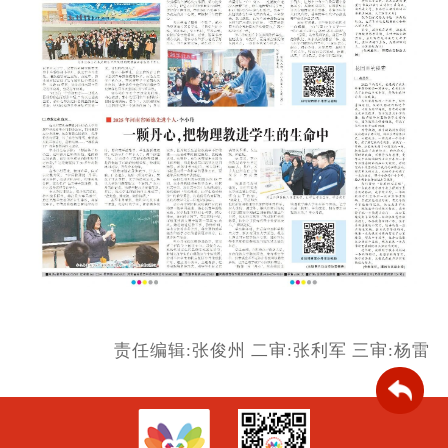
责任编辑:张俊州
二审:张利军
三审:杨雷