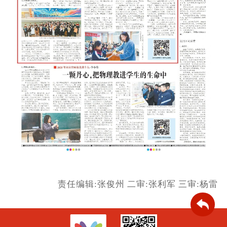
责任编辑:张俊州
二审:张利军
三审:杨雷