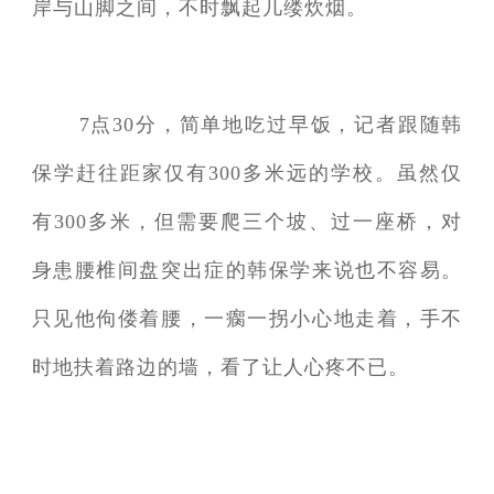
岸与山脚之间，不时飘起几缕炊烟。
7点30分，简单地吃过早饭，记者跟随韩
保学赶往距家仅有300多米远的学校。虽然仅
有300多米，但需要爬三个坡、过一座桥，对
身患腰椎间盘突出症的韩保学来说也不容易。
只见他佝偻着腰，一瘸一拐小心地走着，手不
时地扶着路边的墙，看了让人心疼不已。