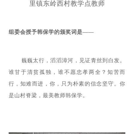
里镇东岭西村教学点教师
组委会授予韩保学的颁奖词是——
巍巍太行，滔滔漳河，见证青丝到白发。
谁甘于清贫孤独，谁不愿忠孝两全？知苦而
行，知难而进，你，只为朴素的信念坚守。你
是山村脊梁，最美教师韩保学。