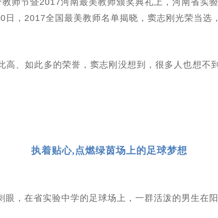
33个教师节暨2017河南最美教师颁奖典礼上，河南省
0日，2017全国最美教师名单揭晓，窦志刚光荣当选
此高、如此多的荣誉，窦志刚没想到，很多人也想不到
执着贴心,点燃绿茵场上的足球梦想
刺眼，在省实验中学的足球场上，一群活泼的男生在