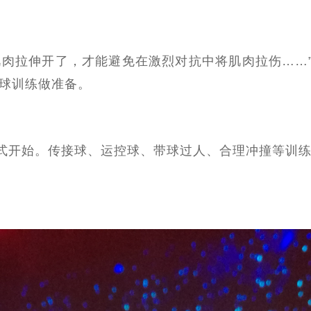
肌肉拉伸开了，才能避免在激烈对抗中将肌肉拉伤……”
球训练做准备。
式开始。传接球、运控球、带球过人、合理冲撞等训