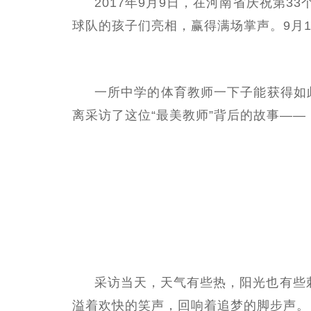
2017年9月9日，在河南省庆祝第
球队的孩子们亮相，赢得满场掌声。9月1
一所中学的体育教师一下子能获得如
离采访了这位“最美教师”背后的故事——
采访当天，天气有些热，阳光也有些
溢着欢快的笑声，回响着追梦的脚步声。