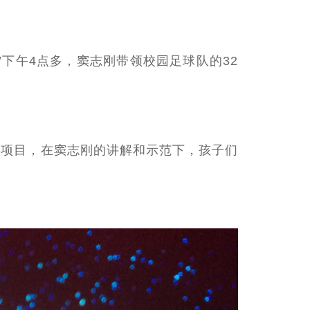
下午4点多，窦志刚带领校园足球队的32
练项目，在窦志刚的讲解和示范下，孩子们