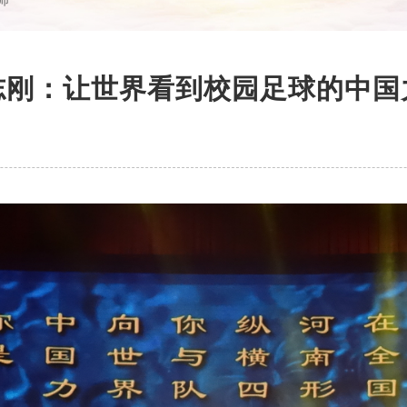
师
志刚：让世界看到校园足球的中国