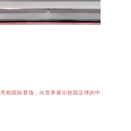
员亮相国际赛场，向世界展示校园足球的中